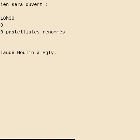
sien sera ouvert :
 18h30
30
40 pastellistes renommés
Claude Moulin à Egly.