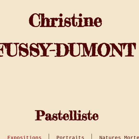
Christine
FUSSY-DUMONT
Pastelliste
Expositions
Portraits
Natures Mort