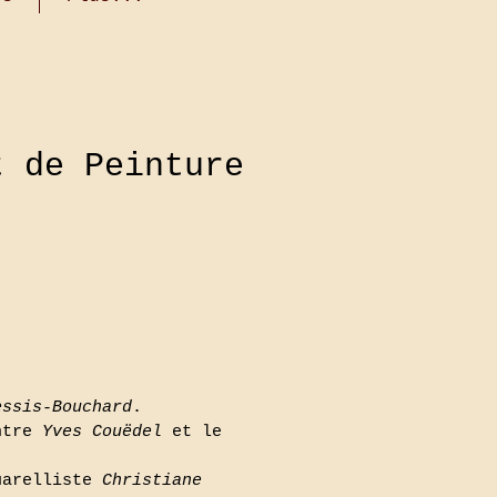
t de Peinture
essis-Bouchard
.
intre
Yves Couëdel
et le
quarelliste
Christiane